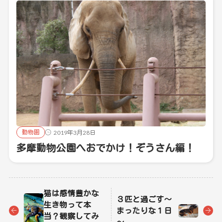
動物園
2019年3月28日
多摩動物公園へおでかけ！ぞうさん編！
猫は感情豊かな
３匹と過ごす～
生き物って本
まったりな１日
当？観察してみ
～