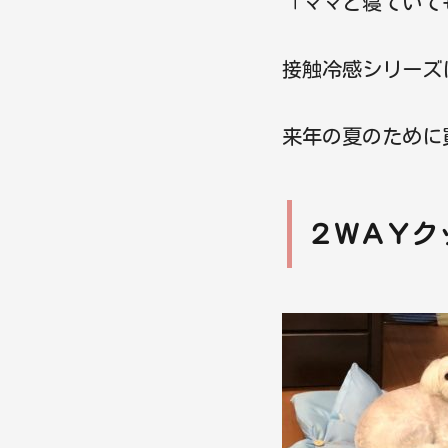
「ママと寝ていて
接触冷感シリーズ
来年の夏のために
２ＷＡＹク