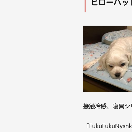
ピローパッ
接触冷感、寝具シ
「FukuFukuN