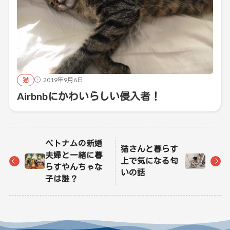
猫
2019年9月6日
Airbnbにかわいらしい侵入者！
ベトナムの新婚
猫さんと暮らす
夫婦と一緒に暮
上で気になる匂
らすやんちゃな
いの話
子は誰？